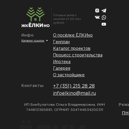
Готовые дома с
землёй от 5,5 млн
рублей
Инфо
О посёлке ЁЛКИно
Каталог ссылок
Генплан
Каталог проектов
Процесс строительства
Ипотека
Галерея
О застройщике
Контакты
+7 (351) 215 28 28
infoelkino@mail.ru
ИП Бикбулатова Ольга Владимировна, ИНН
Реж
744813365881, ОГРНИП 304744834200311
пн