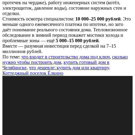
протечек на чердаке), работу инженерных систем (котёл,
электрощиток, давление воды), состояние наружных стен и
отделки.
Стоимость осмотра специалистом:
10 000–25 000 рублей
. Это
меньше одного ежемесячного платежа по ипотеке, но зато
даёт понимание реального состояния дома. Тепловизионное
обследование в зимний период покажет мостики холода и
проблемные зоны — ещё
5 000–15 000 рублей
.
Вместе — разумная инвестиция перед сделкой на 7–15
миллионов рублей.
По теме:
что входит в строительство дома под ключ
,
сколько
нужно чтобы построить дом
,
купить готовый дом в
Челябинске
,
что дешевле: купить дом или квартиру
.
Коттеджный поселок Ёлкино