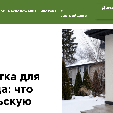
Дома
ог
Расположение
Ипотека
О
застройщике
тка для
а: что
ьскую