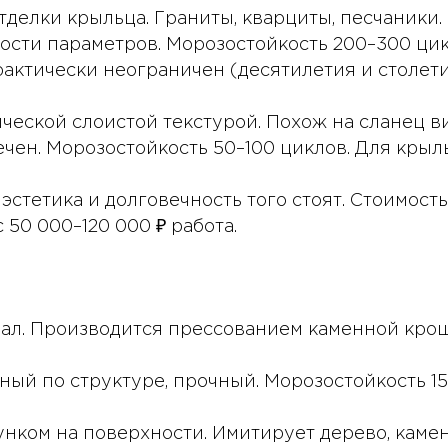
делки крыльца. Граниты, кварциты, песчаники.
сти параметров. Морозостойкость 200–300 цикл
актически неограничен (десятилетия и столетия
еской слоистой текстурой. Похож на сланец виз
чен. Морозостойкость 50–100 циклов. Для крыл
 эстетика и долговечность того стоят. Стоимос
 50 000–120 000 ₽ работа.
л. Производится прессованием каменной кро
ый по структуре, прочный. Морозостойкость 1
нком на поверхности. Имитирует дерево, камень