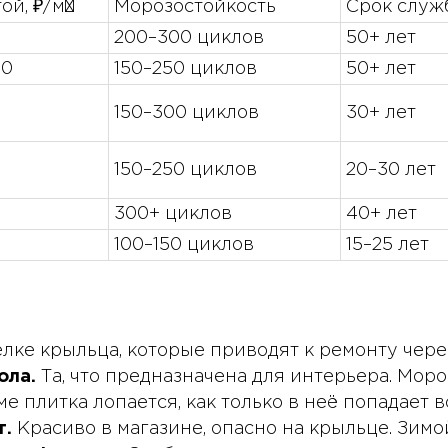
ой, ₽/м²
Морозостойкость
Срок служ
200–300 циклов
50+ лет
00
150–250 циклов
50+ лет
150–300 циклов
30+ лет
150–250 циклов
20–30 лет
0
300+ циклов
40+ лет
100–150 циклов
15–25 лет
ке крыльца, которые приводят к ремонту через
ола.
Та, что предназначена для интерьера. Мор
 плитка лопается, как только в неё попадает в
т.
Красиво в магазине, опасно на крыльце. Зимо