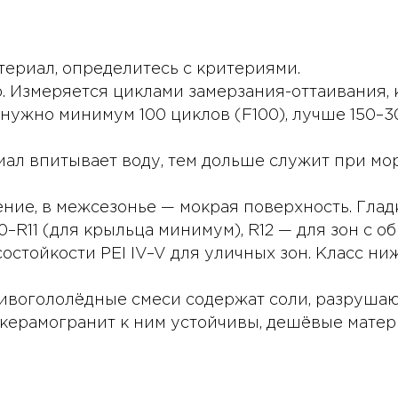
ериал, определитесь с критериями.
. Измеряется циклами замерзания-оттаивания,
нужно минимум 100 циклов (F100), лучше 150–30
ал впитывает воду, тем дольше служит при мор
ние, в межсезонье — мокрая поверхность. Глад
–R11 (для крыльца минимум), R12 — для зон с о
остойкости PEI IV–V для уличных зон. Класс ни
ивогололёдные смеси содержат соли, разруша
керамогранит к ним устойчивы, дешёвые матер