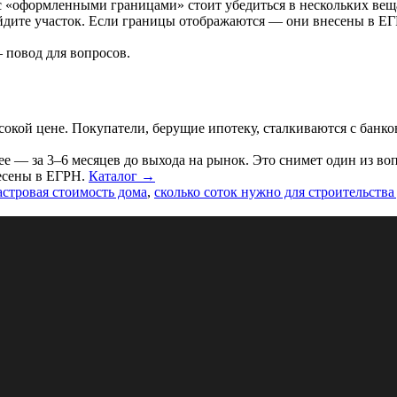
с «оформленными границами» стоит убедиться в нескольких вещ
найдите участок. Если границы отображаются — они внесены в ЕГ
 повод для вопросов.
ысокой цене. Покупатели, берущие ипотеку, сталкиваются с банк
ее — за 3–6 месяцев до выхода на рынок. Это снимет один из во
есены в ЕГРН.
Каталог →
астровая стоимость дома
,
сколько соток нужно для строительства