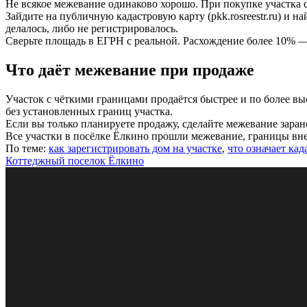
Не всякое межевание одинаково хорошо. При покупке участка 
Зайдите на публичную кадастровую карту (pkk.rosreestr.ru) и 
делалось, либо не регистрировалось.
Сверьте площадь в ЕГРН с реальной. Расхождение более 10% —
Что даёт межевание при продаже
Участок с чёткими границами продаётся быстрее и по более в
без установленных границ участка.
Если вы только планируете продажу, сделайте межевание заран
Все участки в посёлке Ёлкино прошли межевание, границы вн
По теме:
как зарегистрировать дом на участке
,
что означает кад
Коттеджный поселок Ёлкино