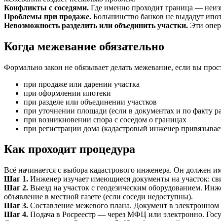
Конфликты с соседями.
Где именно проходит граница — неизв
Проблемы при продаже.
Большинство банков не выдадут ипоте
Невозможность разделить или объединить участки.
Эти опер
Когда межевание обязательно
Формально закон не обязывает делать межевание, если вы прос
при продаже или дарении участка
при оформлении ипотеки
при разделе или объединении участков
при уточнении площади (если в документах и по факту р
при возникновении спора с соседом о границах
при регистрации дома (кадастровый инженер привязывает
Как проходит процедура
Всё начинается с выбора кадастрового инженера. Он должен им
Шаг 1.
Инженер изучает имеющиеся документы на участок: свид
Шаг 2.
Выезд на участок с геодезическим оборудованием. Инж
объявление в местной газете (если соседи недоступны).
Шаг 3.
Составление межевого плана. Документ в электронном
Шаг 4.
Подача в Росреестр — через МФЦ или электронно. Гос