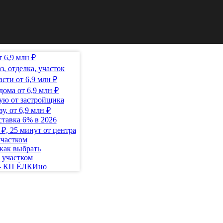
 6,9 млн ₽
з, отделка, участок
сти от 6,9 млн ₽
ома от 6,9 млн ₽
ую от застройщика
у, от 6,9 млн ₽
ставка 6% в 2026
₽, 25 минут от центра
участком
как выбрать
 участком
 — КП ЁЛКИно