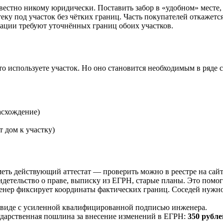
естно никому юридически. Поставить забор в «удобном» месте, 
ку под участок без чётких границ. Часть покупателей откажется
ации требуют уточнённых границ обоих участков.
то используете участок. Но оно становится необходимым в ряде 
асхождение)
 дом к участку)
еть действующий аттестат — проверить можно в реестре на сайт
етельство о праве, выписку из ЕГРН, старые планы. Это помогае
енер фиксирует координаты фактических границ. Соседей нужно
 виде с усиленной квалифицированной подписью инженера.
ударственная пошлина за внесение изменений в ЕГРН:
350 рубле