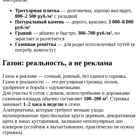
Тротуарная плитка
— долговечна, хорошо выглядит,
800–2 500 руб./м²
с укладкой
Натуральный камень
— дорого, красиво,
3 000–8 000
руб./м²
Гравий
— дёшево и быстро,
300–700 руб./м²
, но
зарастает и разлетается
Газонная решётка
— для редко используемых путей (к
погребу, компосту)
Газон: реальность, а не реклама
Газон в рекламе — сочный, ровный, без единого сорняка.
Газон в реальности — это регулярная стрижка, полив,
удобрение и борьба с одуванчиками.
Для участка 6 соток с домом, хозпостройками и дорожками
газонная площадь обычно составляет
100–200 м²
. Стрижка
занимает
1–2 часа в неделю
в сезон.
Альтернативы, которые требуют меньше ухода:
мульчированные приствольные круги деревьев, декоративная
щепа в зонах кустарников, засевание непопулярных зон
клевером (устойчив к вытаптыванию, практически не нужна
стрижка).