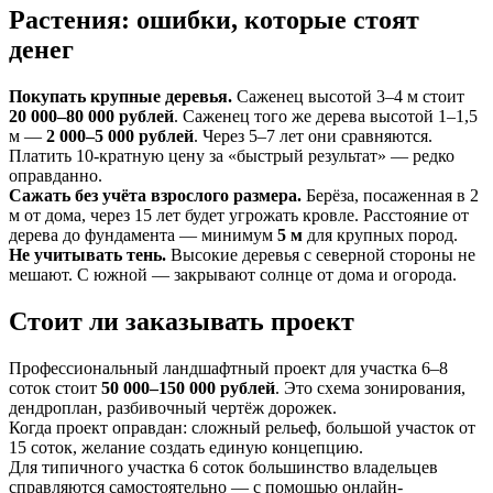
Растения: ошибки, которые стоят
денег
Покупать крупные деревья.
Саженец высотой 3–4 м стоит
20 000–80 000 рублей
. Саженец того же дерева высотой 1–1,5
м —
2 000–5 000 рублей
. Через 5–7 лет они сравняются.
Платить 10-кратную цену за «быстрый результат» — редко
оправданно.
Сажать без учёта взрослого размера.
Берёза, посаженная в 2
м от дома, через 15 лет будет угрожать кровле. Расстояние от
дерева до фундамента — минимум
5 м
для крупных пород.
Не учитывать тень.
Высокие деревья с северной стороны не
мешают. С южной — закрывают солнце от дома и огорода.
Стоит ли заказывать проект
Профессиональный ландшафтный проект для участка 6–8
соток стоит
50 000–150 000 рублей
. Это схема зонирования,
дендроплан, разбивочный чертёж дорожек.
Когда проект оправдан: сложный рельеф, большой участок от
15 соток, желание создать единую концепцию.
Для типичного участка 6 соток большинство владельцев
справляются самостоятельно — с помощью онлайн-