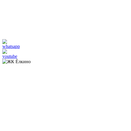
Контакты
+7 (351) 215 28 28
infoelkino@mail.ru
ИП Бикбулатова Ольга Владимировна, ИНН
744813365881, ОГРНИП 304744834200311
Каталог ссылок