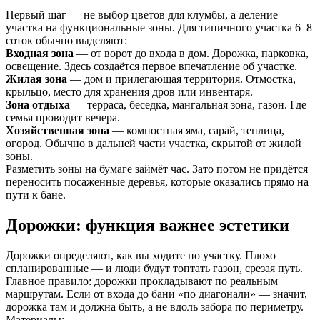
Первый шаг — не выбор цветов для клумбы, а деление
участка на функциональные зоны. Для типичного участка 6–8
соток обычно выделяют:
Входная зона
— от ворот до входа в дом. Дорожка, парковка,
освещение. Здесь создаётся первое впечатление об участке.
Жилая зона
— дом и прилегающая территория. Отмостка,
крыльцо, место для хранения дров или инвентаря.
Зона отдыха
— терраса, беседка, мангальная зона, газон. Где
семья проводит вечера.
Хозяйственная зона
— компостная яма, сарай, теплица,
огород. Обычно в дальней части участка, скрытой от жилой
зоны.
Разметить зоны на бумаге займёт час. Зато потом не придётся
переносить посаженные деревья, которые оказались прямо на
пути к бане.
Дорожки: функция важнее эстетики
Дорожки определяют, как вы ходите по участку. Плохо
спланированные — и люди будут топтать газон, срезая путь.
Главное правило: дорожки прокладывают по реальным
маршрутам. Если от входа до бани «по диагонали» — значит,
дорожка там и должна быть, а не вдоль забора по периметру.
Материалы: